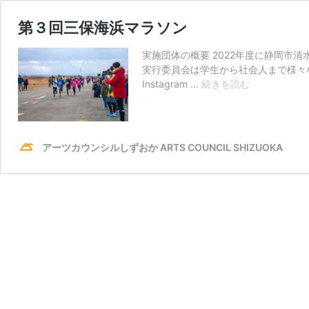
第３回三保海浜マラソン
実施団体の概要 2022年度に静岡市清
実行委員会は学生から社会人まで様々
第
Instagram …
続きを読む
３
回
三
保
アーツカウンシルしずおか ARTS COUNCIL SHIZUOKA
海
浜
マ
ラ
ソ
ン