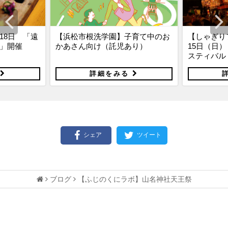
18日 「遠
【浜松市根洗学園】子育て中のお
【しゃぎり
」開催
かあさん向け（託児あり）
15日（日
スティバル
る
詳細をみる
シェア
ツイート
ブログ
【ふじのくにラボ】山名神社天王祭