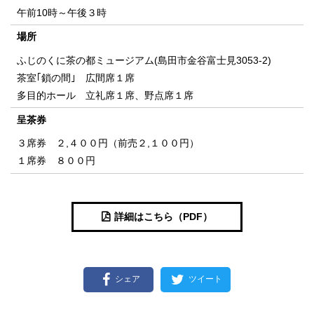
午前10時～午後３時
場所
ふじのくに茶の都ミュージアム(島田市金谷富士見3053-2)
茶室｢鎖の間｣ 広間席１席
多目的ホール 立礼席１席、野点席１席
呈茶券
３席券 ２,４００円（前売２,１００円）
１席券 ８００円
詳細はこちら（PDF）
シェア
ツイート