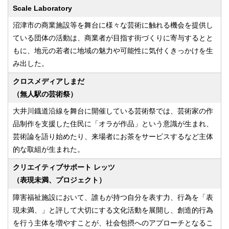
Scale Laboratory
沼津市の商業施設等を舞台に様々な芸術に触れる機会を提供し
ている団体の活動は、商業者が目指す街づくりに寄与するとと
もに、地元の若者に地域の魅力や可能性に気付くきっかけを生
み出した。
クロスメディアしまだ
（無人駅の芸術祭）
大井川鐡道沿線を舞台に開催している芸術祭では、芸術家の作
品制作を支援した住民に「オラが作品」という意識が生まれ、
芸術論を語り始めたり、来場者にお茶をサービスするなど主体
的な取組が生まれた。
クリエイティブサポート レッツ
（表現未満、プロジェクト）
障害福祉施設において、誰もが持つ自分を表す力、行為を「表
現未満、」と評して大切にする文化活動を展開し、創造的行為
を行う主体を増やすことが、社会包摂へのアプローチとなるこ