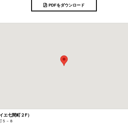
PDFをダウンロード
ミライエ七間町２F）
町５－８