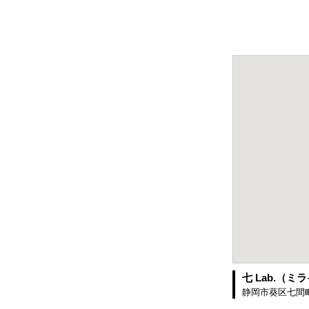
七 Lab.（
静岡市葵区七間