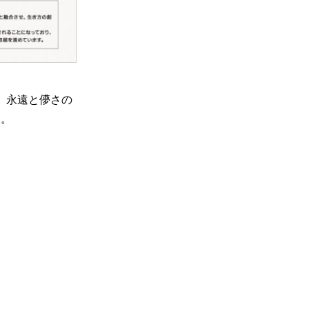
、永遠と儚さの
す。