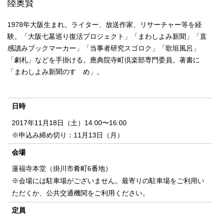
陸奥賢
1978年大阪生まれ。ライター、放送作家、リサーチャー等を経
験。「大阪七墓巡り復活プロジェクト」「まわしよみ新聞」「直
感讀みブックマーカー」「当事者研究スゴロク」「歌垣風呂」
「劇札」などを手掛ける。應典院寺町倶楽部専門委員。著書に
「まわしよみ新聞のすゝめ」。
日時
2017年11月18日（土）14:00〜16:00
※申込み締め切り：11月13日（月）
会場
蓮福寺本堂（掛川市肴町6番地）
※会場には駐車場がございません。最寄りの駐車場をご利用い
ただくか、公共交通機関をご利用ください。
定員