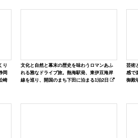
くり
文化と自然と幕末の歴史を味わうロマンあふ
芸術
静岡
れる雅なドライブ旅。熱海駅発、東伊豆海岸
感で
松崎
線を巡り、開国のまち下田に泊まる1泊2日
御殿