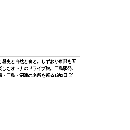
と歴史と自然と食と。しずおか東部を五
楽しむオトナのドライブ旅。三島駅発、
場・三島・沼津の名所を巡る1泊2日