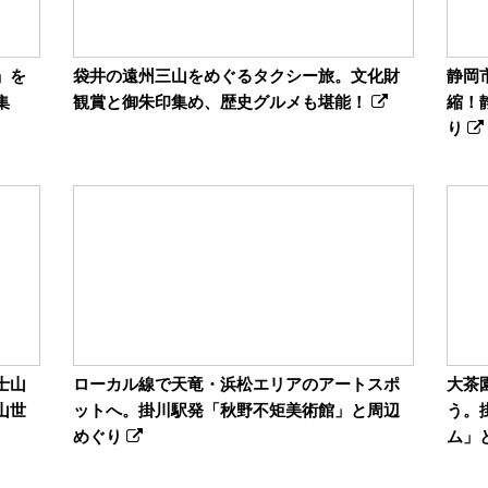
」を
袋井の遠州三山をめぐるタクシー旅。文化財
静岡
集
観賞と御朱印集め、歴史グルメも堪能！
縮！
り
士山
ローカル線で天竜・浜松エリアのアートスポ
大茶
山世
ットへ。掛川駅発「秋野不矩美術館」と周辺
う。
めぐり
ム」