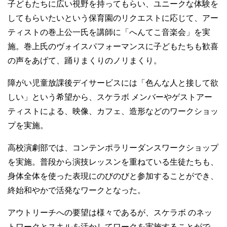
子どもたちに広い視野を持ってもらい、ユニークな体験を
してもらいたいという保育園のリクエストに応じて、アー
ティストの巻上公一氏を講師に「へんてこ音楽会」を実
施。巻上氏のヴォイスパフォーマンスに子どもたちも歓喜
の声をあげて、踊りまくりのノリまくり。
障がい児童放課後デイサービスには「色んな人と接して欲
しい」という希望から、スケラボ メンバーやゲストアー
ティストによる、映像、カフェ、造形などのワークショッ
プを実施。
高校演劇部では、コンテンポラリーダンスワークショップ
を実施。普段から演技レッスンを重ねている生徒たちも、
身体全体を使った表現にのびのびと参加することができ、
終始和やかで活発なワークとなった。
アウトリーチへの要望は様々であるが、スケラボ のネッ
トワークとスキルを活かしてワークを実施することがで