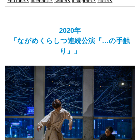
YouTube
facebook
twitter
Instagram
Flickr
2020年
「ながめくらしつ連続公演『…の手触
り』」