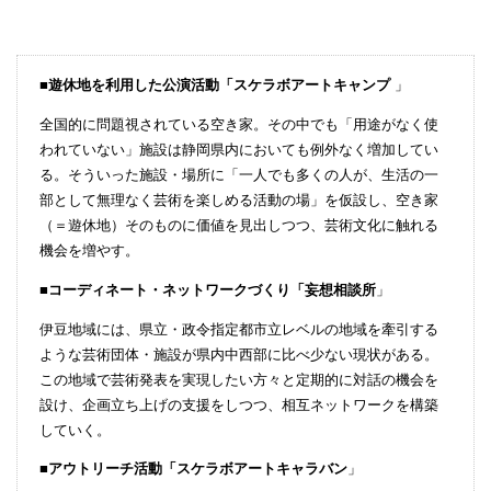
■遊休地を利用した公演活動「スケラボアートキャンプ
」
全国的に問題視されている空き家。その中でも「用途がなく使
われていない」施設は静岡県内においても例外なく増加してい
る。そういった施設・場所に「一人でも多くの人が、生活の一
部として無理なく芸術を楽しめる活動の場」を仮設し、空き家
（＝遊休地）そのものに価値を見出しつつ、芸術文化に触れる
機会を増やす。
■コーディネート・ネットワークづくり「妄想相談所
」
伊豆地域には、県立・政令指定都市立レベルの地域を牽引する
ような芸術団体・施設が県内中西部に比べ少ない現状がある。
この地域で芸術発表を実現したい方々と定期的に対話の機会を
設け、企画立ち上げの支援をしつつ、相互ネットワークを構築
していく。
■アウトリーチ活動「スケラボアートキャラバン
」