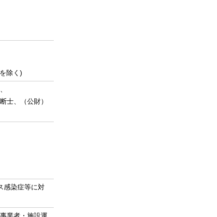
を除く)
、
断士、（公財）
ルス感染症等に対
事業者・施設運