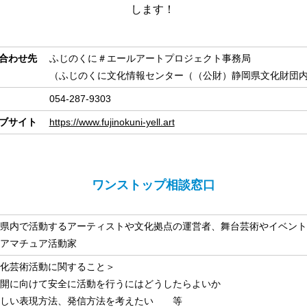
します！
合わせ先
ふじのくに＃エールアートプロジェクト事務局
（ふじのくに文化情報センター（（公財）静岡県文化財団
054‐287-9303
ブサイト
https://www.fujinokuni-yell.art
ワンストップ相談窓口
県内で活動するアーティストや文化拠点の運営者、舞台芸術やイベント
アマチュア活動家
化芸術活動に関すること＞
開に向けて安全に活動を行うにはどうしたらよいか
新しい表現方法、発信方法を考えたい 等