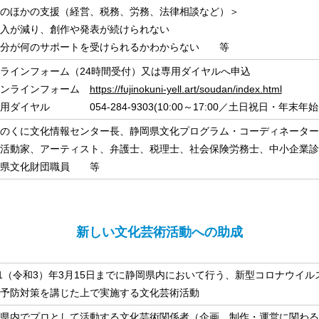
のほかの支援（経営、税務、労務、法律相談など）＞
入が減り、創作や発表が続けられない
自分が何のサポートを受けられるかわからない 等
ラインフォーム（24時間受付）又は専用ダイヤルへ申込
ンラインフォーム
https://fujinokuni-yell.art/soudan/index.html
ダイヤル 054-284-9303(10:00～17:00／土日祝日・年末年始
のくに文化情報センター長、静岡県文化プログラム・コーディネーター
活動家、アーティスト、弁護士、税理士、社会保険労務士、中小企業診
岡県文化財団職員 等
新しい文化芸術活動への助成
21（令和3）年3月15日までに静岡県内において行う、新型コロナウイ
予防対策を講じた上で実施する文化芸術活動
県内でプロとして活動する文化芸術関係者（企画、制作・運営に関わる