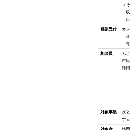
＜そ
・収
・
相談受付
オン
オ
専用
相談員
ふじ
市民
静
対象事業
20
する
対象者
静岡