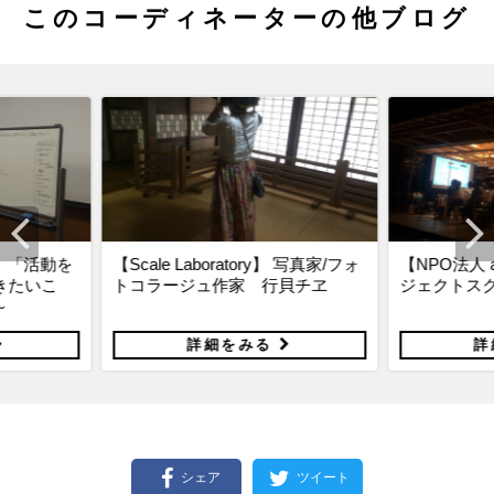
このコーディネーターの他ブログ
y】 写真家/フォ
【NPO法人 atamista】アーツプロ
【Scale la
貝チヱ
ジェクトスクール＠熱海が熱い！
松崎
る
詳細をみる
シェア
ツイート