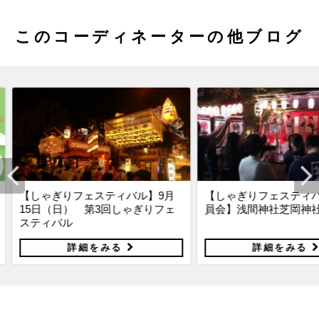
このコーディネーターの他ブログ
バル】9月
【しゃぎりフェスティバル実行委
【松崎町の
ゃぎりフェ
員会】浅間神社芝岡神社祭典
集会
る
詳細をみる