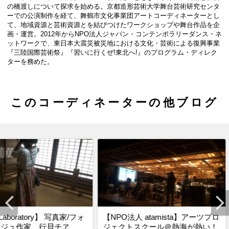
の橋渡しについて探求を始める。京都造形芸術大学舞台芸術研究センタ
ーでの公演制作を経て、舞鶴市文化事業団アートコーディネーターとし
て、地域資源と芸術資源とを結びつけたワークショップや舞台作品を企
画・運営。2012年からNPO法人ジャパン・コンテンポラリーダンス・ネ
ットワークで、東日本大震災被災地における文化・芸術による復興事業
『三陸国際芸術祭』『習いに行くぜ!東北へ!』のプログラム・ディレク
ターを務めた。
このコーディネーターの他ブログ
y】 写真家/フォ
【NPO法人 atamista】アーツプロ
【Scale la
貝チヱ
ジェクトスクール＠熱海が熱い！
松崎