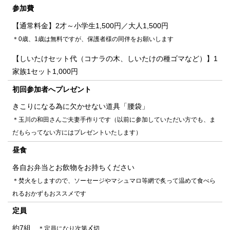
参加費
【通常料金】2才～小学生1,500円／大人1,500円
＊0歳、1歳は無料ですが、保護者様の同伴をお願いします
【しいたけセット代（コナラの木、しいたけの種ゴマなど）】1
家族1セット1,000円
初回参加者へプレゼント
きこりになる為に欠かせない道具「腰袋」
＊玉川の和田さんご夫妻手作りです（以前に参加していただい方でも、ま
だもらってない方にはプレゼントいたします）
昼食
各自お弁当とお飲物をお持ちください
＊焚火をしますので、ソーセージやマシュマロ等網で炙って温めて食べら
れるおかずもおススメです
定員
約7組
＊定員になり次第〆切