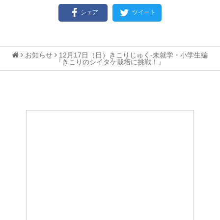
シェア
ツイート
お知らせ
12月17日（日）きこりじゅく-未就学・小学生編
『きこりのシイタケ栽培に挑戦！』