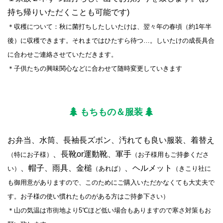
持ち帰りいただくことも可能です)
＊収穫について：秋に菌打ちしたしいたけは、翌々年の春頃（約1年半
後）に収穫できます。それまではひたすら待つ…。しいたけの成長具合
に合わせご連絡させていただきます。
＊子供たちの興味関心などに合わせて随時変更していきます
もちもの＆服装
お弁当、水筒、長袖長ズボン、汚れても良い服装、着替え
、長靴or運動靴、軍手
（特にお子様）
（お子様用もご持参くださ
、帽子、雨具、金槌
、ヘルメット
い）
（あれば）
（きこり社に
も御用意がありますので、このためにご購入いただかなくても大丈夫で
す。お子様の使い慣れたものがある方はご持参下さい）
＊山の気温は市街地より5℃ほど低い場合もありますので寒さ対策もお