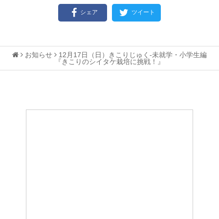
シェア
ツイート
お知らせ
12月17日（日）きこりじゅく-未就学・小学生編
『きこりのシイタケ栽培に挑戦！』