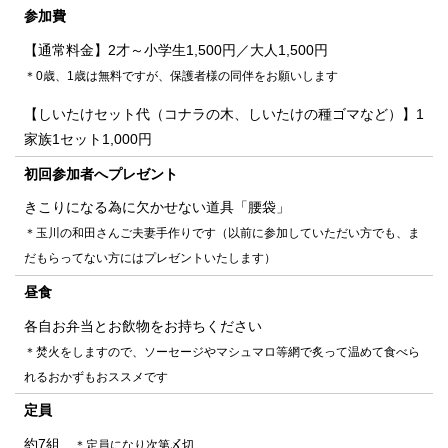
参加費
【通常料金】2才～小学生1,500円／大人1,500円
＊0歳、1歳は無料ですが、保護者様の同伴をお願いします
【しいたけセット代（コナラの木、しいたけの種ゴマなど）】1
家族1セット1,000円
初回参加者へプレゼント
きこりになる為に欠かせない道具「腰袋」
＊玉川の和田さんご夫妻手作りです（以前に参加していただい方でも、ま
だもらってない方にはプレゼントいたします）
昼食
各自お弁当とお飲物をお持ちください
＊焚火をしますので、ソーセージやマシュマロ等網で炙って温めて食べら
れるおかずもおススメです
定員
約7組
＊定員になり次第〆切