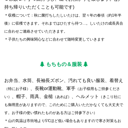
持ち帰りいただくことも可能です)
＊収穫について：秋に菌打ちしたしいたけは、翌々年の春頃（約1年半
後）に収穫できます。それまではひたすら待つ…。しいたけの成長具合
に合わせご連絡させていただきます。
＊子供たちの興味関心などに合わせて随時変更していきます
もちもの＆服装
お弁当、水筒、長袖長ズボン、汚れても良い服装、着替え
、長靴or運動靴、軍手
（特にお子様）
（お子様用もご持参くださ
、帽子、雨具、金槌
、ヘルメット
い）
（あれば）
（きこり社に
も御用意がありますので、このためにご購入いただかなくても大丈夫で
す。お子様の使い慣れたものがある方はご持参下さい）
＊山の気温は市街地より5℃ほど低い場合もありますので寒さ対策もお