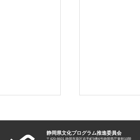
静岡県文化プログラム推進委員会
〒420-8601 静岡市葵区追手町9番6号
静岡県庁東館10階