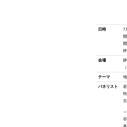
日時
7
開
開
終
会場
静
（
テーマ
地
パネリスト
若
特
古
～
谷
本