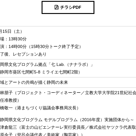
チラシPDF
月15日（土）
場：13時30分
演：14時00分（15時30分トーク終了予定）
了後、レセプションあり
岡県文化プログラム拠点「七 Lab.（ナナラボ）」
静岡市葵区七間町5-8 ミライエ七間町2階）
域とアートの共鳴が描く静岡の未来
林朋子（プロジェクト・コーディネーター／立教大学大学院21世紀社
任准教授）
橋敬一（港まちづくり協議会事務局次長）
静岡県文化プログラム モデルプログラム（2016年度）実施団体から～
津倉龍三（富士の山ビエンナーレ実行委員長／株式会社ヤツクラ代表取
原令子（登呂会議代表／美術家（陶芸家））