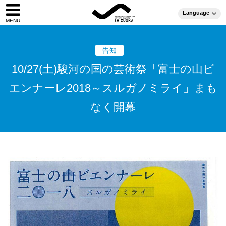
Language
告知
10/27(土)駿河の国の芸術祭「富士の山ビ
エンナーレ2018～スルガノミライ」まも
なく開幕