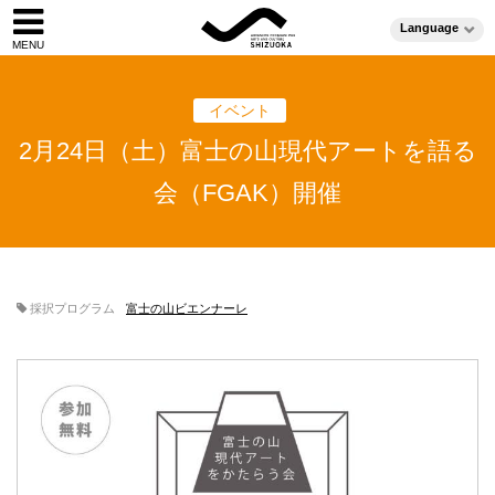
Language
イベント
2月24日（土）富士の山現代アートを語る
会（FGAK）開催
採択プログラム
富士の山ビエンナーレ