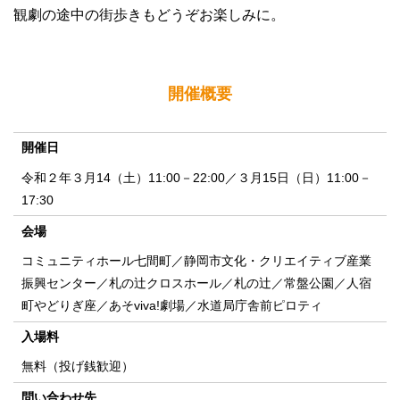
観劇の途中の街歩きもどうぞお楽しみに。
開催概要
開催日
令和２年３月14（土）11:00－22:00／３月15日（日）11:00－
17:30
会場
コミュニティホール七間町／静岡市文化・クリエイティブ産業
振興センター／札の辻クロスホール／札の辻／常盤公園／人宿
町やどりぎ座／あそviva!劇場／水道局庁舎前ピロティ
入場料
無料（投げ銭歓迎）
問い合わせ先