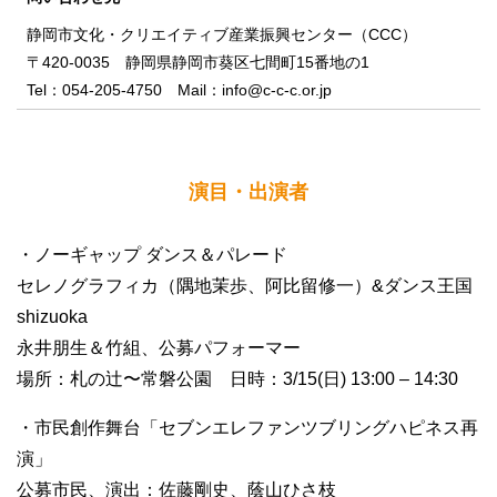
静岡市文化・クリエイティブ産業振興センター（CCC）
〒420-0035 静岡県静岡市葵区七間町15番地の1
Tel：054-205-4750 Mail：info@c-c-c.or.jp
演目・出演者
・ノーギャップ ダンス＆パレード
セレノグラフィカ（隅地茉歩、阿比留修一）&ダンス王国
shizuoka
永井朋生＆竹組、公募パフォーマー
場所：札の辻〜常磐公園 日時：3/15(日) 13:00 – 14:30
・市民創作舞台「セブンエレファンツブリングハピネス再
演」
公募市民、演出：佐藤剛史、蔭山ひさ枝