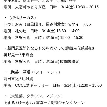
本多麻紀、森山冬子、若宮羊市、棚川寛子
場所：人宿町やどりぎ座 日時：3/14(土) 19:30 – 20:15
・（現代サーカス）
うつしおみ（目黒陽介、長谷川愛実）withイーガル
場所：札の辻 日時：3/14(土) 13:30 – 14:00
場所：常磐公園 日時：3/15(日) 15:00 – 15:30
・新門辰五郎的なるものをめぐって(動読＆伝統芸能)
奥野晃士 / 東嘉会
場所：常磐公園 日時：3/15(日) 時間未決定
・（陶芸 + 華道 パフォーマンス）
前田直紀 / 辻雄貴
場所：CCC1階ギャラリー 日時：3/14(土) 12:30 – 13:00
・（大道芸、クラウン、マジック）
あまる / ひっきぃ / 重森一 / 劇街ジャンクション