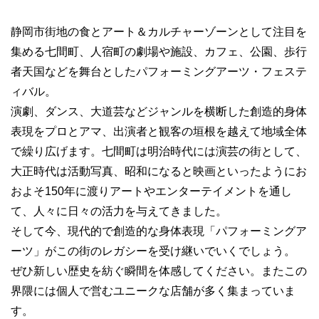
静岡市街地の食とアート＆カルチャーゾーンとして注目を
集める七間町、人宿町の劇場や施設、カフェ、公園、歩行
者天国などを舞台としたパフォーミングアーツ・フェステ
ィバル。
演劇、ダンス、大道芸などジャンルを横断した創造的身体
表現をプロとアマ、出演者と観客の垣根を越えて地域全体
で繰り広げます。七間町は明治時代には演芸の街として、
大正時代は活動写真、昭和になると映画といったようにお
およそ150年に渡りアートやエンターテイメントを通し
て、人々に日々の活力を与えてきました。
そして今、現代的で創造的な身体表現「パフォーミングア
ーツ」がこの街のレガシーを受け継いでいくでしょう。
ぜひ新しい歴史を紡ぐ瞬間を体感してください。またこの
界隈には個人で営むユニークな店舗が多く集まっていま
す。