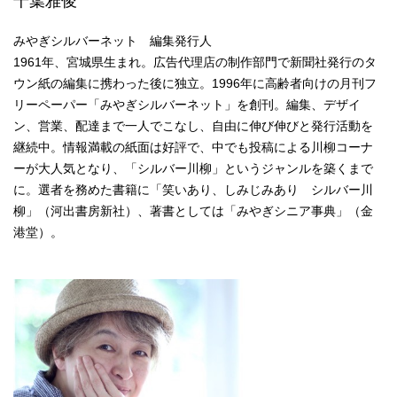
千葉雅俊
みやぎシルバーネット 編集発行人
1961年、宮城県生まれ。広告代理店の制作部門で新聞社発行のタ
ウン紙の編集に携わった後に独立。1996年に高齢者向けの月刊フ
リーペーパー「みやぎシルバーネット」を創刊。編集、デザイ
ン、営業、配達まで一人でこなし、自由に伸び伸びと発行活動を
継続中。情報満載の紙面は好評で、中でも投稿による川柳コーナ
ーが大人気となり、「シルバー川柳」というジャンルを築くまで
に。選者を務めた書籍に「笑いあり、しみじみあり シルバー川
柳」（河出書房新社）、著書としては「みやぎシニア事典」（金
港堂）。