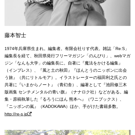
藤本智士
1974年兵庫県生まれ。編集者。有限会社りす代表。雑誌「Re:S」
編集長を経て、秋田県発行フリーマガジン「のんびり」、webマガ
ジン「なんも大学」の編集長に。自著に『魔法をかける編集』
（インプレス）、『風と土の秋田』『ほんとうのニッポンに出会
う旅』（共にリトルモア）。イラストレーターの福田利之氏との
共著に『いまからノート』（青幻舎）、編著として『池田修三木
版画集 センチメンタルの青い旗』（ナナロク社）などがある。編
集・原稿執筆した『るろうにほん 熊本へ』（ワニブックス）、
『ニッポンの嵐』（KADOKAWA）ほか、手がけた書籍多数。
http://re-s.jp