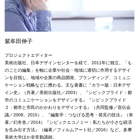
紫牟田伸子
プロジェクトエディター
美術出版社、日本デザインセンターを経て、2011年に独立。「も
のごとの編集」を軸に企業や社会・地域に適切に作用するデザイ
ンを目指し、地域や企業の商品開発、ブランディング、コミュニ
ケーション戦略などに携わる。主な著書に『カラー版：日本デザ
イン史』（共著／美術出版社／2003）、『シビックプライド：都
市のコミュニケーションをデザインする』『シビックプライド
２：都市と市民のかかわりをデザインする』（共同監修／宣伝会
議／2008、2015）、『編集学：つなげる思考・発見の技法』（単
著／幻冬舎／2014）『シビックエコノミー：私たちが小さな経済
を生み出す方法』（編著／フィルムアート社／2016）など。多摩
美術大学ほか非常勤講師。