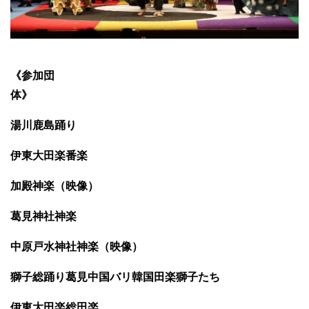
《参加団
体》
湯川鹿島踊り
伊東大田楽番楽
加殿神楽（映像）
葛見神社神楽
中原戸水神社神楽（映像）
獅子総踊り葛見中国バリ韓国田楽獅子たち
伊東大田楽総田楽