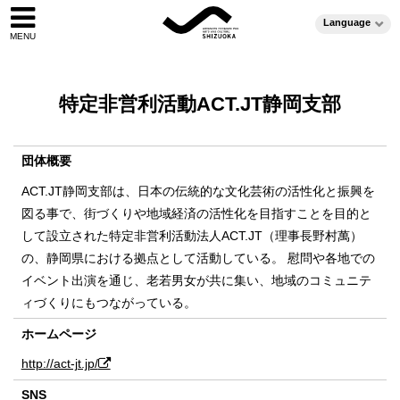
Language
特定非営利活動ACT.JT静岡支部
団体概要
ACT.JT静岡支部は、日本の伝統的な文化芸術の活性化と振興を
図る事で、街づくりや地域経済の活性化を目指すことを目的と
して設立された特定非営利活動法人ACT.JT（理事長野村萬）
の、静岡県における拠点として活動している。 慰問や各地での
イベント出演を通じ、老若男女が共に集い、地域のコミュニテ
ィづくりにもつながっている。
ホームページ
http://act-jt.jp/
SNS