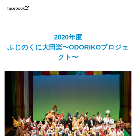
facebook
2020年度
ふじのくに大田楽〜ODORIKOプロジェ
クト〜