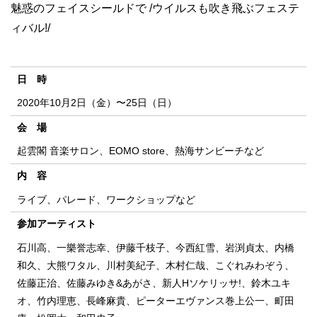
魅惑のフェイスシールドで /ウイルスも吹き飛ぶフェステ
ィバル!/
日 時
2020年10月2日（金）〜25日（日）
会 場
起雲閣 音楽サロン、EOMO store、熱海サンビーチなど
内 容
ライブ、パレード、ワークショップなど
参加アーティスト
石川高、一樂誉志幸、伊藤千枝子、今西紅雪、岩渕貞太、内橋
和久、大熊ワタル、川村美紀子、木村仁哉、こぐれみわぞう、
佐藤正治、佐藤みゆき&あがさ、新人Hソケリッサ!、鈴木ユキ
オ、竹内理恵、長峰麻貴、ピーターエヴァンス巻上公一、町田