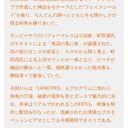
プで作成した神話をモチーフとした“フェイスシール
ド”を被り、ちんどんの調べとともに今も懐かしさが
残る街角を練り歩いた。
サンビーチでのパフォーマンスは小説家・町田康氏
のテキストによる「海辺の兎に角」が披露された。
目の前のダンスや音楽と、スマホから聞く巻上、町
田両氏による上演サウンドが一体となり、ビーチが
物語の舞台へと一変。偶然通りかかった観光客も、
興味津々で参加していた。
今回からは「LAND FES」もプログラムに加わり、
熱海の穴場、秘密の場所を音とダンスで魅力的に演
出。本来はリアルで行われるこのFESも、映像を制
作し配信を行なったが、洗練されたお洒落なプロモ
ーションビデオとしても今後期待できそうである。