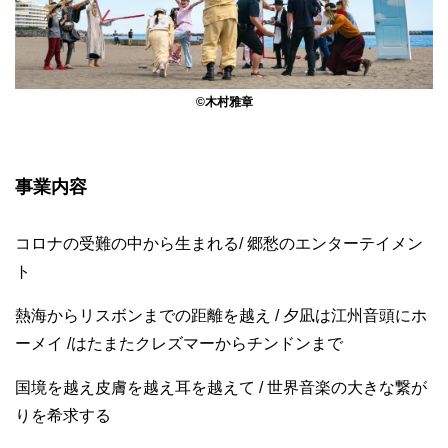
©木村雅章
事業内容
コロナの受難の中から生まれる/ 郷愁のエンターテイメン
ト
熱海からリスボンまでの距離を越え / 夕凪は江州音頭にホ
ーメイ /はたまたクレズマーからチンドンまで
国境を越え皮膚を越え耳を越えて / 世界音楽の大きな繋が
りを希求する