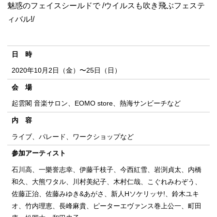
魅惑のフェイスシールドで /ウイルスも吹き飛ぶフェステ
ィバル!/
日 時
2020年10月2日（金）〜25日（日）
会 場
起雲閣 音楽サロン、EOMO store、熱海サンビーチなど
内 容
ライブ、パレード、ワークショップなど
参加アーティスト
石川高、一樂誉志幸、伊藤千枝子、今西紅雪、岩渕貞太、内橋
和久、大熊ワタル、川村美紀子、木村仁哉、こぐれみわぞう、
佐藤正治、佐藤みゆき&あがさ、新人Hソケリッサ!、鈴木ユキ
オ、竹内理恵、長峰麻貴、ピーターエヴァンス巻上公一、町田