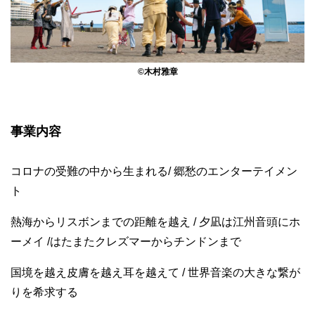
©木村雅章
事業内容
コロナの受難の中から生まれる/ 郷愁のエンターテイメン
ト
熱海からリスボンまでの距離を越え / 夕凪は江州音頭にホ
ーメイ /はたまたクレズマーからチンドンまで
国境を越え皮膚を越え耳を越えて / 世界音楽の大きな繋が
りを希求する