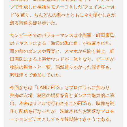
プで作成した神話をモチーフとした“フェイスシール
ド”を被り、ちんどんの調べとともに今も懐かしさが
残る街角を練り歩いた。
サンビーチでのパフォーマンスは小説家・町田康氏
のテキストによる「海辺の兎に角」が披露された。
目の前のダンスや音楽と、スマホから聞く巻上、町
田両氏による上演サウンドが一体となり、ビーチが
物語の舞台へと一変。偶然通りかかった観光客も、
興味津々で参加していた。
今回からは「LAND FES」もプログラムに加わり、
熱海の穴場、秘密の場所を音とダンスで魅力的に演
出。本来はリアルで行われるこのFESも、映像を制
作し配信を行なったが、洗練されたお洒落なプロモ
ーションビデオとしても今後期待できそうである。