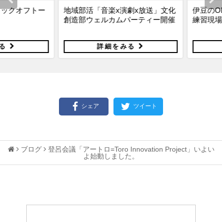
yキックオフトー
地域部活「音楽x演劇x放送」文化
伊豆のODO
創造部ウェルカムパーティー開催
練習現場か
る
詳細をみる
シェア
ツイート
ブログ
登呂会議「アートロ=Toro Innovation Project」いよい
よ始動しました。