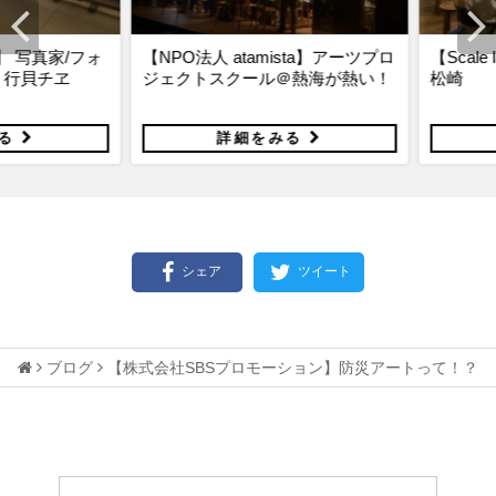
y】 写真家/フォ
【NPO法人 atamista】アーツプロ
【Scale la
貝チヱ
ジェクトスクール＠熱海が熱い！
松崎
る
詳細をみる
シェア
ツイート
ブログ
【株式会社SBSプロモーション】防災アートって！？