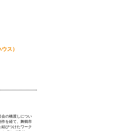
ハウス）
社会の橋渡しについ
制作を経て、舞鶴市
を結びつけたワーク