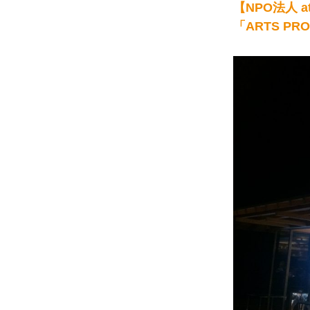
【NPO法人 at
「ARTS PR