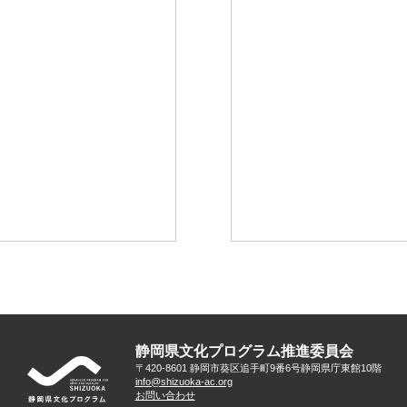
静岡県文化プログラム推進委員会
〒420-8601 静岡市葵区追手町9番6号
静岡県庁東館10階
info@shizuoka-ac.org
お問い合わせ