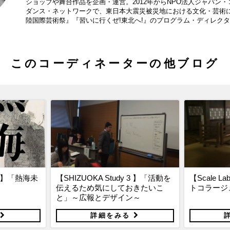
ショップや舞台作品を企画・運営。2012年からNPO法人ジャパン
ダンス・ネットワークで、東日本大震災被災地における文化・芸術
陸国際芸術祭』『習いに行くぜ!東北へ!』のプログラム・ディレク
このコーディネーターの他ブログ
CE】「熱海未
【SHIZUOKA Study 3 】「活動を
【Scale L
伝えるため気にしておきたいこ
トコラージ
と」～広報とデザイン～
る
詳細をみる