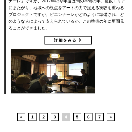
ナーレ」ですが、2017年の今年度は間の準備の年。複数エリア
にまたがり、地域への視点をアートの力で捉える実験を重ねる
プロジェクトですが、ビエンナーレがどのように準備され、ど
のような人によって支えられているか、この準備の年に垣間見
ることができました。
詳細をみる
«
1
2
3
4
5
6
7
»