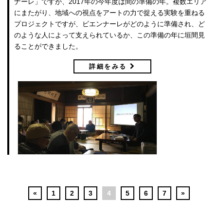
ナーレ」ですが、2017年の今年度は間の準備の年。複数エリア
にまたがり、地域への視点をアートの力で捉える実験を重ねる
プロジェクトですが、ビエンナーレがどのように準備され、ど
のような人によって支えられているか、この準備の年に垣間見
ることができました。
詳細をみる
«
1
2
3
4
5
6
7
»