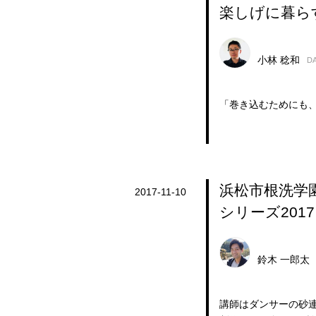
楽しげに暮ら
小林 稔和
D
「巻き込むためにも
浜松市根洗学
2017-11-10
シリーズ20
鈴木 一郎太
講師はダンサーの砂