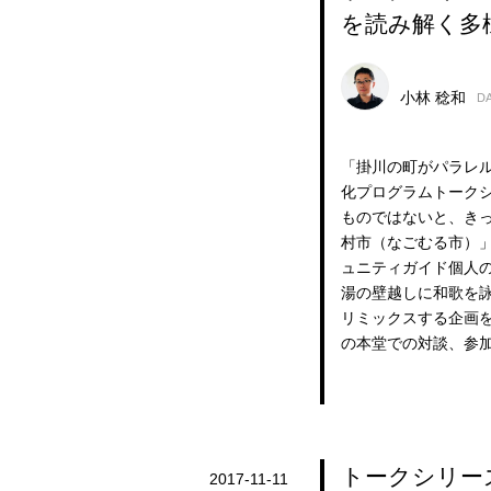
を読み解く多
小林 稔和
D
「掛川の町がパラレル
化プログラムトークシ
ものではないと、き
村市（なごむる市）」
ュニティガイド個人
湯の壁越しに和歌を
リミックスする企画
の本堂での対談、参
トークシリーズ
2017-11-11