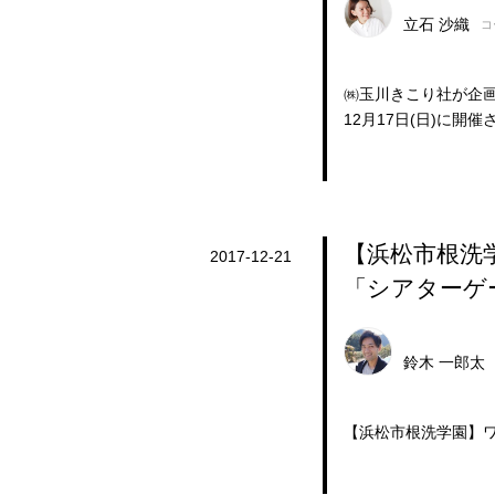
立石 沙織
コ
㈱玉川きこり社が企
12月17日(日)に
【浜松市根洗
2017-12-21
「シアターゲ
鈴木 一郎太
【浜松市根洗学園】