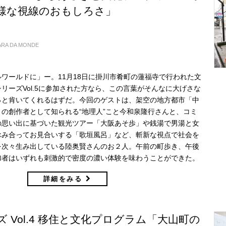
様な視線のおもしろさ」
ARA DA MONDE
ワールドに」ー。11月18日に掛川市肴町の蓮福寺で行われた文
リーズVol.5に参加された方なら、この言葉がそんなに大げさな
っと肯いてくれるはずだ。今回のゲストは、架空の地方都市「中
の創作者として知られる“地理人”こと今和泉隆行さんと、コミ
の思い出に基づいた観光ツアー「大阪あそ歩」や銭湯で男湯と女
詠み合ってお見合いする「歌垣風呂」など、斬新な視点で社会を
を次々生み出している陸奥賢さんのお２人。午前の町歩き、午後
加者はいずれも刺激的で密度の濃い体験を味わうことができた。
詳細をみる
 Vol.4 移住と文化プログラム「大山町の