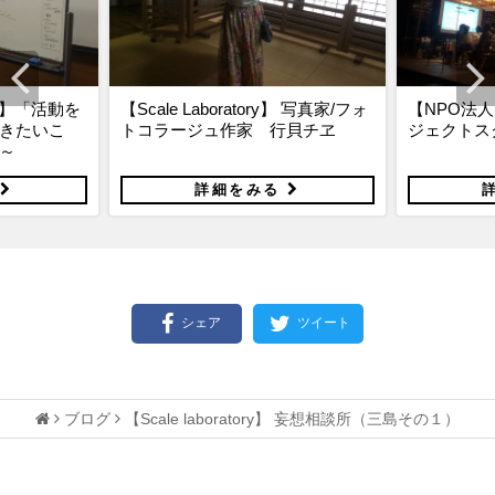
y】 写真家/フォ
【NPO法人 atamista】アーツプロ
【Scale la
貝チヱ
ジェクトスクール＠熱海が熱い！
松崎
る
詳細をみる
シェア
ツイート
ブログ
【Scale laboratory】 妄想相談所（三島その１）