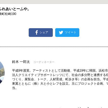
ふれあいとーふや。
町松崎190
シェア
ツイート
鈴木 一郎太
コーディネーター
平成9年渡英。アーティストとして活動後、平成19年に帰国。浜松市
法人クリエイティブサポートレッツにて、社会の多分野と連携する
づくり、展覧会、トーク、人材育成、町歩き等）の企画を担当。平成
東翼とともに（株）大と小とレフを設立。主にプロジェクト企画、
当。