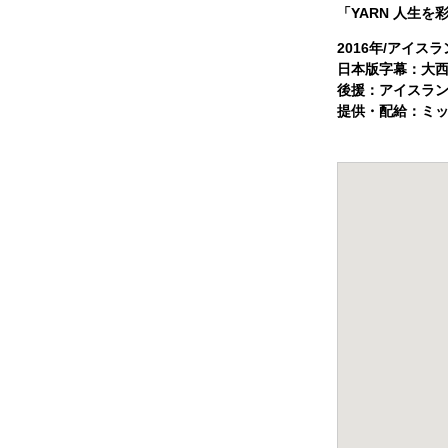
「YARN 人生を
2016年/アイス
日本版字幕：大
後援：アイスラ
提供・配給：ミッドシ