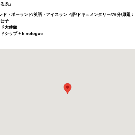
彩る糸」
ランド・ポーランド/英語・アイスランド語/ドキュメンタリー/76分/原題：
西公子
ンド大使館
ップ + kinologue