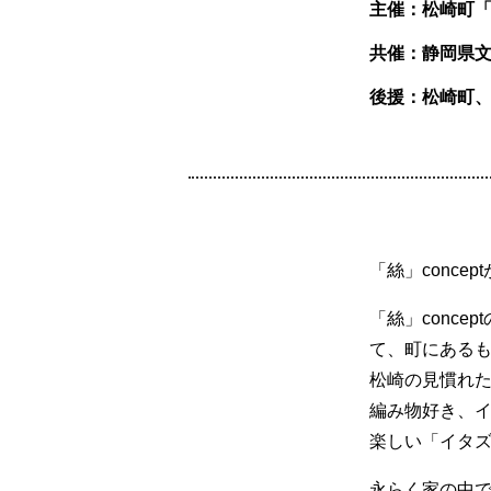
主催：松崎町「絲
共催：静岡県
後援：松崎町
「絲」conce
「絲」conc
て、町にある
松崎の見慣れ
編み物好き、
楽しい「イタ
永らく家の中