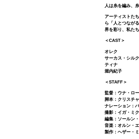
人は糸を編み、
アーティストた
ら「人とつなが
界を彩り、私た
＜CAST＞
オレク
サーカス・シル
ティナ
堀内紀子
＜STAFF＞
監督：
ウナ・ロ
脚本：
クリスチ
ナレーション：
撮影：
イガ・ミ
編集：
ソールン
音楽：
オルン・
製作：
ヘザー・