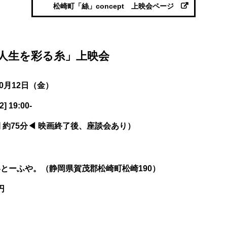
松崎町「絲」concept 上映会ページ
 人生を彩る糸」上映会
10月12日（金）
] 19:00-
 約75分◀︎ 映画終了後、座談会あり）
とーふや。（静岡県賀茂郡松崎町松崎190）
円