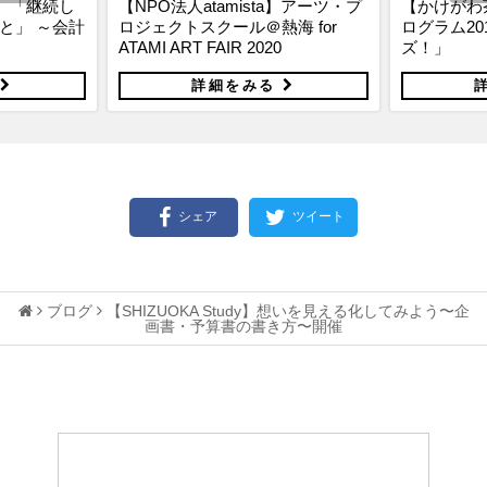
a】アーツ・プ
【かけがわ茶エンナーレ】市民プ
【スペシャ
 for
ログラム2018「原泉アートデイ
之×神野善
ズ！」
レポート！
る
詳細をみる
シェア
ツイート
ブログ
【SHIZUOKA Study】想いを見える化してみよう〜企
画書・予算書の書き方〜開催