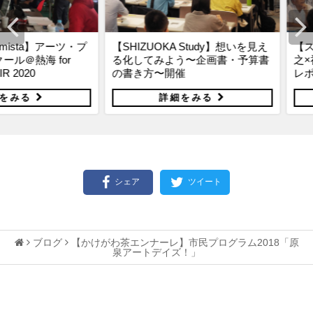
a】アーツ・プ
【SHIZUOKA Study】想いを見え
【スペシャ
 for
る化してみよう〜企画書・予算書
之×神野善
の書き方〜開催
レポート！
る
詳細をみる
シェア
ツイート
ブログ
【かけがわ茶エンナーレ】市民プログラム2018「原
泉アートデイズ！」