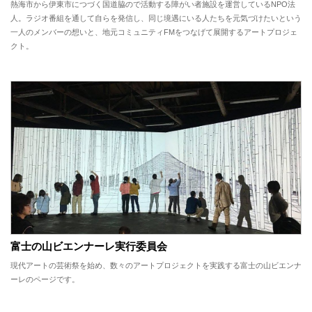
熱海市から伊東市につづく国道脇ので活動する障がい者施設を運営しているNPO法
人。ラジオ番組を通して自らを発信し、同じ境遇にいる人たちを元気づけたいという
一人のメンバーの想いと、地元コミュニティFMをつなげて展開するアートプロジェ
クト。
富士の山ビエンナーレ実行委員会
現代アートの芸術祭を始め、数々のアートプロジェクトを実践する富士の山ビエンナ
ーレのページです。