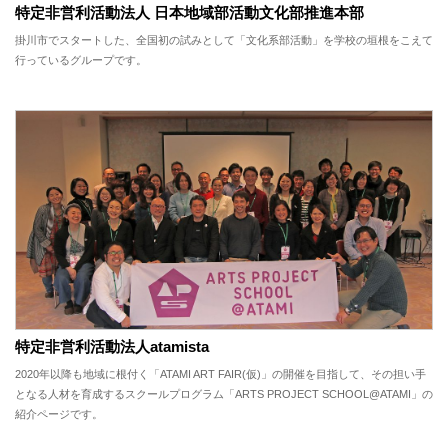
特定非営利活動法人 日本地域部活動文化部推進本部
掛川市でスタートした、全国初の試みとして「文化系部活動」を学校の垣根をこえて
行っているグループです。
特定非営利活動法人atamista
2020年以降も地域に根付く「ATAMI ART FAIR(仮)」の開催を目指して、その担い手
となる人材を育成するスクールプログラム「ARTS PROJECT SCHOOL@ATAMI」の
紹介ページです。