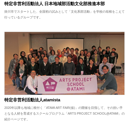
特定非営利活動法人 日本地域部活動文化部推進本部
掛川市でスタートした、全国初の試みとして「文化系部活動」を学校の垣根をこえて
行っているグループです。
特定非営利活動法人atamista
2020年以降も地域に根付く「ATAMI ART FAIR(仮)」の開催を目指して、その担い手
となる人材を育成するスクールプログラム「ARTS PROJECT SCHOOL@ATAMI」の
紹介ページです。