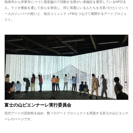
熱海市から伊東市につづく国道脇ので活動する障がい者施設を運営しているNPO法
人。ラジオ番組を通して自らを発信し、同じ境遇にいる人たちを元気づけたいという
一人のメンバーの想いと、地元コミュニティFMをつなげて展開するアートプロジェ
クト。
富士の山ビエンナーレ実行委員会
現代アートの芸術祭を始め、数々のアートプロジェクトを実践する富士の山ビエンナ
ーレのページです。