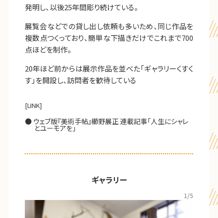
発明し、以後25年間彫り続けている。
展覧会などでの貸し出し依頼も多いため、同じ作品を
複数点つくっており、簡単な下描きだけでこれまで700
点ほどを制作。
20年ほど前からは展示作品を並べた「ギャラリーくすく
す」を開設し、訪問者を歓待している
[LINK]
ウェブ版『美術手帖』櫛野展正 連載記事「人生にシャレ
とユーモアを」
ギャラリー
1
/5