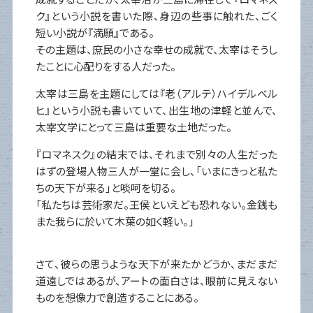
ク』という小説を書いた際、身辺の些事に触れた、ごく
短い小説が『満願』である。
その主題は、庶民の小さな幸せの成就で、太宰はそうし
たことに心配りをする人だった。
太宰は三島を主題にしては『老（アルテ）ハイデルベル
ヒ』という小説も書いていて、出生地の津軽と並んで、
太宰文学にとって三島は重要な土地だった。
『ロマネスク』の結末では、それまで別々の人生だった
はずの登場人物三人が一堂に会し、「いまにきっと私た
ちの天下が来る」と啖呵を切る。
「私たちは芸術家だ。王侯といえども恐れない。金銭も
また我らに於いて木葉の如く軽い。」
さて、彼らの思うような天下が来たかどうか、まだまだ
道遠しではあるが、アートの面白さは、眼前に見えない
ものを想像力で創造することにある。