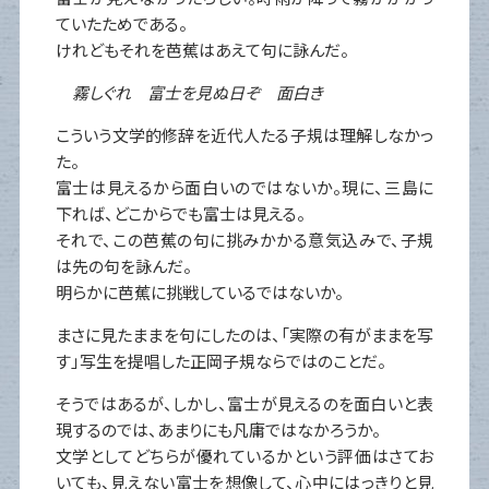
ていたためである。
けれどもそれを芭蕉はあえて句に詠んだ。
霧しぐれ 富士を見ぬ日ぞ 面白き
こういう文学的修辞を近代人たる子規は理解しなかっ
た。
富士は見えるから面白いのではないか。現に、三島に
下れば、どこからでも富士は見える。
それで、この芭蕉の句に挑みかかる意気込みで、子規
は先の句を詠んだ。
明らかに芭蕉に挑戦しているではないか。
まさに見たままを句にしたのは、「実際の有がままを写
す」写生を提唱した正岡子規ならではのことだ。
そうではあるが、しかし、富士が見えるのを面白いと表
現するのでは、あまりにも凡庸ではなかろうか。
文学としてどちらが優れているかという評価はさてお
いても、見えない富士を想像して、心中にはっきりと見