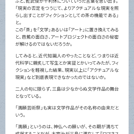
ふと、乾武俊が千利休についていった言葉を思い出す。
「現実の否定をつうじて、よりアクチュアルな現実を照
らし出すことがフィクションとしての茶の機能である」
と。
この「茶」を「文学」あるいは「アート」に置き換えてみる
と、芭蕉の面白さ、アートプロジェクトの面白さの秘密
が解けるのではないだろうか。
してみると、近代知識人のやったことなど、つまりは近
代科学に親炙して写生とか実証とかいってみたが、フィ
クションを軽視した結果、現実以上に「アクチュアルな
現実」など到底表現できなかったのではないか。
二人の句に限らず、三島は少なからぬ文学作品の舞台
となっている。
「満願芸術祭」も実は文学作品がその名称の由来だと
いう。
「満願」というのは、神仏への願いが、その期が満ちて
成就することだが、太宰治が三島に滞在して『ロマネス