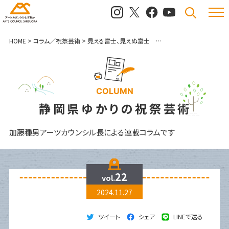
メニュ
検索
HOME
>
コラム／祝祭芸術
>
見える富士、見えぬ富士 ～三島満願芸術祭～
COLUMN
静岡県ゆかりの祝祭芸術
加藤種男アーツカウンシル長による連載コラムです
22
vol.
2024.11.27
ツイート
シェア
LINEで送る