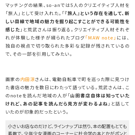
マッチングの結果、so-anでは5人のクリエイティブ人材を
「旅人」として受け入れた。「
『旅人』という存在を通して、新
しい目線で地域の魅力を掘り起こすことができる可能性を
感じた
」と荒武さんは振り返る。クリエイティブ人材それぞ
れが体験した様子が綴られたブログ
「MAW note」
には、
独自の視点で切り取られた多彩な記録が残されているの
で、その一部を引用してみたい。
画家の
内田涼
さんは、電動自転車で町を巡った際に見つけ
た書店の魅力を数日にわたって語っている。荒武さんは、こ
のnoteを読んだ地域の人が「
山田書店自体は知っていた
けれど、あの記事を読んだら見方が変わるよね
」と話して
いたのが印象的だったという。
小さいお店なのだけど、ラインナップは然り、本の配置もとても
素敵で、少年少女漫画のコーナーに社会学の本とかがポンと