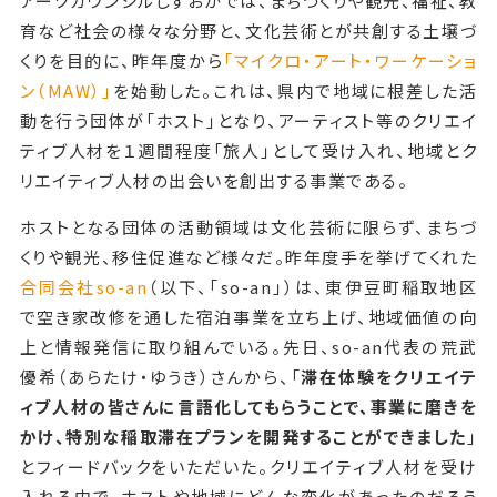
アーツカウンシルしずおかでは、まちづくりや観光、福祉、教
育など社会の様々な分野と、文化芸術とが共創する土壌づ
くりを目的に、昨年度から
「マイクロ・アート・ワーケーショ
ン（MAW）」
を始動した。これは、県内で地域に根差した活
動を行う団体が「ホスト」となり、アーティスト等のクリエイ
ティブ人材を１週間程度「旅人」として受け入れ、地域とク
リエイティブ人材の出会いを創出する事業である。
ホストとなる団体の活動領域は文化芸術に限らず、まちづ
くりや観光、移住促進など様々だ。昨年度手を挙げてくれた
合同会社so-an
（以下、「so-an」）は、東伊豆町稲取地区
で空き家改修を通した宿泊事業を立ち上げ、地域価値の向
上と情報発信に取り組んでいる。先日、so-an代表の荒武
優希（あらたけ・ゆうき）さんから、「
滞在体験をクリエイテ
ィブ人材の皆さんに言語化してもらうことで、事業に磨きを
かけ、特別な稲取滞在プランを開発することができました
」
とフィードバックをいただいた。クリエイティブ人材を受け
入れる中で、ホストや地域にどんな変化があったのだろう