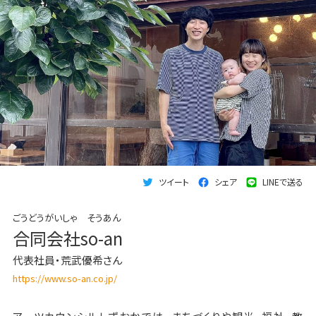
ツイート
シェア
LINEで送る
ごうどうがいしゃ そうあん
合同会社so-an
代表社員・荒武優希さん
https://www.so-an.co.jp/