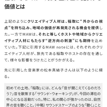
価値とは
上記のように
クリエイティブ人材は、稲取に“外からの視
点”を持ち込み、地域の価値が再発見される機会を提供
し
た。一方でMAWは、
それと等しくホストや地域からクリエ
イティブ人材にもたらす“逆方向の刺激”にも期待
を込め
ていた。下記に引用するMAW noteには、それぞれのクリ
エイティブ人材が、旅先である稲取やホストの存在を通し
て、様々な影響をうけたことがうかがえる。
先に引用した音楽家の松本真結子さんは以下のように綴
る。
初めての土地、「稲取」には、どんな「音が聞こえてくるのだろ
う？」音を散策する「サウンド・ウォーキング」が、今回の滞在の
中心となる活動だった。特に、私の関心が強かったのは、自然
界の音を聴くこと。（中略）サウンドスケープのような「聴く」こと