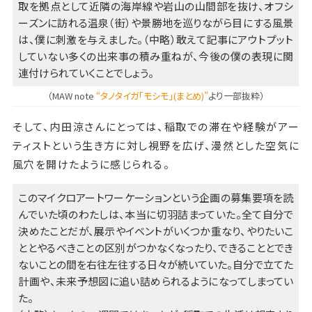
取を拠点として近隣の海岸線や岩山の山間部を抜け、オフシ
ーズンに訪れる温泉（街）や景勝地を巡りながら目にする風景
は、僕に刺激を与えました。（中略）敢えて記事にアウトプット
していない多くの出来事の積み重ねが、今後の僕の表現に関
連付けられていくことでしょう。
（MAW note
“タノタイガ「モシモ」(まとめ)”
より一部抜粋）
そして、内田涼さんにとっては、稲取での滞在や経験がアー
ティストという生き方に対し視野を広げ、漫然とした空気に
風穴を開けたように感じられる。
このマイクロアートワーケーションという企画の募集要項を読
んでいた頃のわたしは、本当に切羽詰まっていた。全て自分で
決めたことだが、展示やイベントがいくつか重なり、やりたいこ
ととやるべきことの区別がつかなくなったり、できることとでき
ないことの間を右往左往する日々が続いていた。自分で立てた
計画や、未来予想図に追い詰められるようになってしまってい
た。