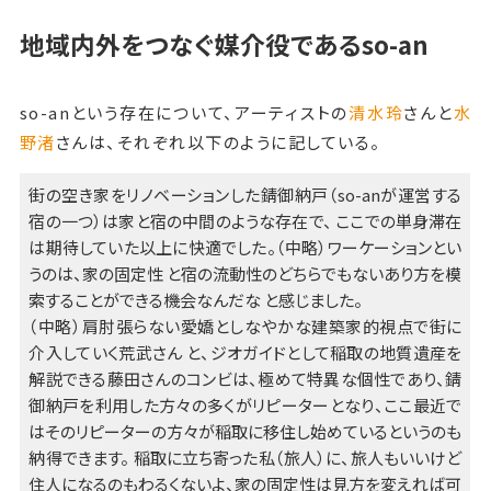
地域内外をつなぐ媒介役であるso-an
so-anという存在について、アーティストの
清水玲
さんと
水
野渚
さんは、それぞれ以下のように記している。
街の空き家をリノベーションした錆御納戸（so-anが運営する
宿の一つ）は家と宿の中間のような存在で、 ここでの単身滞在
は期待していた以上に快適でした。（中略）ワーケーションとい
うのは、家の固定性 と宿の流動性のどちらでもないあり方を模
索することができる機会なんだな と感じました。
（中略）肩肘張らない愛嬌としなやかな建築家的視点で街に
介入していく荒武さん と、ジオガイドとして稲取の地質遺産を
解説できる藤田さんのコンビは、極めて特異な個性であり、錆
御納戸を利用した方々の多くがリピーターとなり、ここ最近で
はそのリピーターの方々が稲取に移住し始めているというのも
納得できます。 稲取に立ち寄った私（旅人）に、旅人もいいけど
住人になるのもわるくないよ、家の固定性は見方を変えれば可