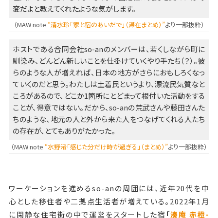
変だよと教えてくれたような気がします。
（MAW note
“清水玲「家と宿のあいだで」（滞在まとめ）”
より一部抜粋）
ホストである合同会社so-anのメンバーは、若くしながら町に
馴染み、どんどん新しいことを仕掛けていくやり手たち（？）。彼
らのような人が増えれば、日本の地方がさらにおもしろくなっ
ていくのだと思う。わたしは土着民というより、漂流民気質なと
ころがあるので、どこか1箇所にとどまって根付いた活動をする
ことが、得意ではない。だから、so-anの荒武さんや藤田さんた
ちのような、地元の人と外から来た人をつなげてくれる人たち
の存在が、とてもありがたかった。
（MAW note
“水野渚「感じた分だけ時が過ぎる」（まとめ）”
より一部抜粋）
ワーケーションを進めるso-anの周囲には、近年20代を中
心とした移住者や二拠点生活者が増えている。2022年1月
に閑静な住宅街の中で運営をスタートした宿
「
湊庵 赤橙-