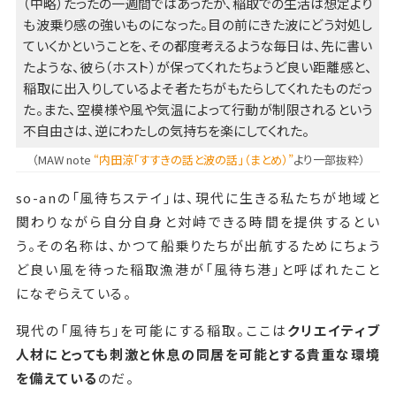
（中略）たったの一週間ではあったが、稲取での生活は想定より
も波乗り感の強いものになった。目の前にきた波にどう対処し
ていくかということを、その都度考えるような毎日は、先に書い
たような、彼ら（ホスト）が保ってくれたちょうど良い距離感と、
稲取に出入りしているよそ者たちがもたらしてくれたものだっ
た。また、空模様や風や気温によって行動が制限されるという
不自由さは、逆にわたしの気持ちを楽にしてくれた。
（MAW note
“内田涼「すすきの話と波の話」（まとめ）”
より一部抜粋）
so-anの「風待ちステイ」は、現代に生きる私たちが地域と
関わりながら自分自身と対峙できる時間を提供するとい
う。その名称は、かつて船乗りたちが出航するためにちょう
ど良い風を待った稲取漁港が「風待ち港」と呼ばれたこと
になぞらえている。
現代の「風待ち」を可能にする稲取。ここは
クリエイティブ
人材にとっても刺激と休息の同居を可能とする貴重な環境
を備えている
のだ。