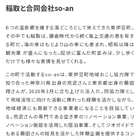
稲取と合同会社so-an
６つの温泉郷を擁する湯どころとして栄えてきた東伊豆町。
その中でも稲取は、鎌倉時代から続く海上交通の港を有す
る町だ。海の幸はもとより山の幸にも恵まれ、昭和以降は
観光業 が盛んになった。起伏に富んだ町並みは、少し歩く
だけでも様々な表情を見せてくれる。
この町で活動するso-anは、東伊豆町地域おこし協力隊で
知り合った神奈川県出身の荒武さんと東京都出身の藤田
翔さんが、2020年3月に立ち上げた法人だ。同協力隊とし
て地域活性に向けた活動に携わった経験を活かしながら、
地域経済にも貢献できる事業者になることを目指してい
る。荒武さんの専門である空き家のリノベーション事業、リ
ノベーション施設を活用した宿泊事業、そしてジオガイドで
もある藤田さんの知見を活かした体験企画を提供するコン