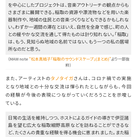
を中心にしたプロジェクトは、音楽アウトリーチの観点からも
さまざまに展開できる。稲取の資源や漂流物などを用いた楽
器制作や、地域の住民との音楽づくりなどもできるかもしれな
い。わずか一週間の滞在とはいえ、自然を全身で感じ、町の人
との緩やかな交流を通して得たものは計り知れない。「稲取」
は、もう、見知らぬ地域の名前ではない、もう一つの私の居場
所なのだと思う。
（MAW note
“松本真結子「稲取のサウンドスケープ」(まとめ)”
より一部抜
粋）
また、アーティストの
タノタイガ
さんは、コロナ禍での実施
となり地域との十分な交流は憚られたとしながらも、今回
の経験が今後の表現につながっていくだろうことを示唆し
ている。
日常の生活を維持しつつ、ホストによるガイドの導きで伊豆諸
島を望む広大な稲取細野高原などを訪ねることができるな
ど、たくさんの貴重な経験を得る機会に恵まれました。また稲