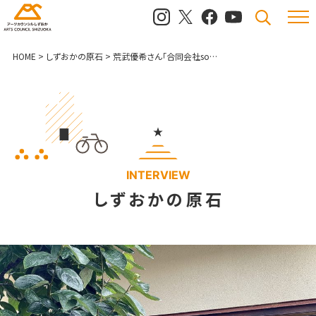
メニュ
検索
HOME
>
しずおかの原石
>
荒武優希さん「合同会社so-an」代表社員
INTERVIEW
しずおかの原石
代表社員・荒武優希さん