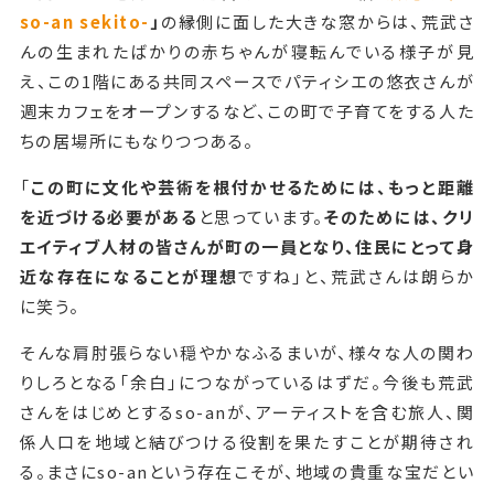
so-an sekito-
」
の縁側に面した大きな窓からは、荒武さ
んの生まれたばかりの赤ちゃんが寝転んでいる様子が見
え、この1階にある共同スペースでパティシエの悠衣さんが
週末カフェをオープンするなど、この町で子育てをする人た
ちの居場所にもなりつつある。
「
この町に文化や芸術を根付かせるためには、もっと距離
を近づける必要がある
と思っています。
そのためには、クリ
エイティブ人材の皆さんが町の一員となり、住民にとって身
近な存在になることが理想
ですね」と、荒武さんは朗らか
に笑う。
そんな肩肘張らない穏やかなふるまいが、様々な人の関わ
りしろとなる「余白」につながっているはずだ。今後も荒武
さんをはじめとするso-anが、アーティストを含む旅人、関
係人口を地域と結びつける役割を果たすことが期待され
る。まさにso-anという存在こそが、地域の貴重な宝だとい