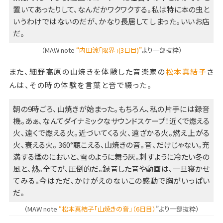
置いてあったりして、なんだかワクワクする。私は特に本の虫と
いうわけではないのだが、かなり長居してしまった。いいお店
だ。
（MAW note
“内田涼「限界」(3日目)”
より一部抜粋）
また、細野高原の山焼きを体験した音楽家の
松本真結子
さ
んは、その時の体験を言葉と音で綴った。
朝の9時ごろ、山焼きが始まった。もちろん、私の片手には録音
機。あぁ、なんてダイナミックなサウンドスケープ！近くで燃える
火、遠くで燃える火。近づいてくる火、遠ざかる火。燃え上がる
火、衰える火。 360°聴こえる、山焼きの音。音、だけじゃない。充
満する煙のにおいと、雪のように舞う灰。刺すように冷たい冬の
風と、熱。全てが、圧倒的だ。録音した音や動画は、一旦寝かせ
てみる。今はただ、かけがえのないこの感動で胸がいっぱい
だ。
（MAW note
“松本真結子「山焼きの音」（6日目）
”より一部抜粋）