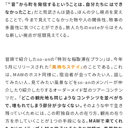
「
“音”から町を発信するということは、自分たちにはでき
なかったこと
」だと荒武さんは語る。ほんの少し視点を変え
ることで、今まで見えてこなかった物や人の関係性、物事の
多面性に気づくことができる。旅人たちのnoteからはそん
な新しい視点が垣間見えてくる。
冒頭で紹介したso-anの「特別な稲取滞在プラン」は、今年
5月にリリースされた
「風待ちステイ」
のことである。これ
は、MAWのホスト同様に、宿泊者が会ってみたい人、話し
てみたい人、見てみたい風景などをso-anのメンバーが仲
介したり紹介したりするオーダーメイド型のツアーコンテン
ツだ。 「
どこの観光地も同じようなコンテンツを並べがち
で、埋もれてしまう部分が少なくない。
そのような中で生き
残っていくためには、この町独自の人の在り方、観光の在り
方を示していくことが１つの手段になる。
MAWで来てくれ