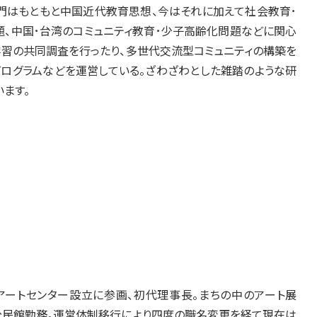
専門はもともと中国近代教育思想、今はそれに加えて社会教育･
題、中国･台湾のコミュニティ教育･少子高齢化問題などに関心
学習の共同調査を行ったり、多世代交流型コミュニティの構築を
プログラムなどを運営している。ざわざわとした雑踏のような研
ます。
前島アートセンター設立に参画、初代理事長。まちの中のアート展
市若狭公民館勤務。運営体制移行により四度の職名変更を経て現在は