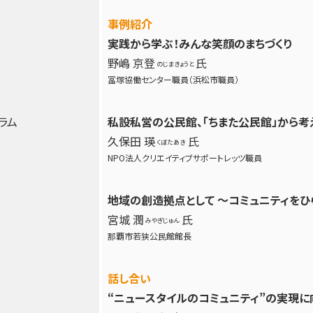
事例紹介
実践から学ぶ！みんな笑顔のまちづくり
野嶋 京登
氏
のじまきょうと
冨塚協働センター職員（浜松市職員）
ラム
私設私営の公民館、「ちまた公民館」から考
久保田 瑛
氏
くぼたあき
NPO法人クリエイティブサポートレッツ職員
地域の創造拠点として 〜コミュニティをひ
宮城 潤
氏
みやぎじゅん
那覇市若狭公民館館長
話し合い
“ニュースタイルのコミュニティ”の実現に