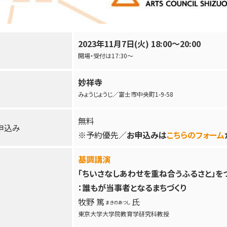
2023年11月7日(火)
18:00～20:00
開場・受付は17:30～
妙祥寺
みょうじょうじ／富士市中央町1-9-58
無料
申込み
※予約優先／
お申込みは
こちらのフォーム
基調講演
「ちいさなしあわせを重ね合うふるさと」を
：誰もが当事者となるまちづくり
牧野 篤
氏
まきのあつし
東京大学大学院教育学研究科教授