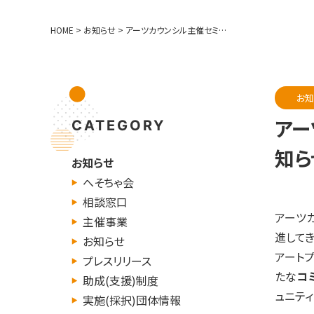
HOME
>
お知らせ
>
アーツカウンシル主催セミナー「コミュニティを創造する」開催のお知らせ（11/7）
お知
アー
CATEGORY
知らせ
お知らせ
へそちゃ会
相談窓口
アーツ
主催事業
進してき
お知らせ
アート
プレスリリース
たな
コ
助成(支援)制度
ュニテ
実施(採択)団体情報