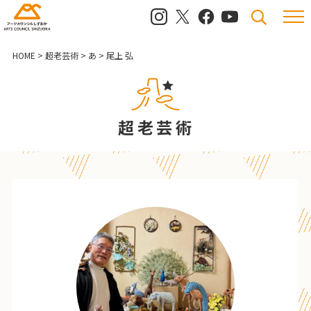
メニュ
検索
HOME
>
超老芸術
>
あ
>
尾上 弘
超老芸術