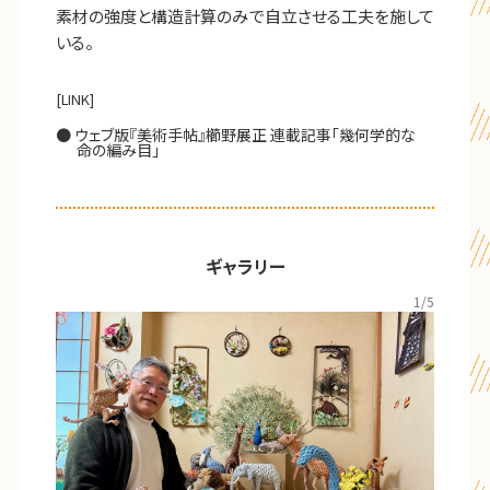
素材の強度と構造計算のみで自立させる工夫を施して
いる。
[LINK]
ウェブ版『美術手帖』櫛野展正 連載記事「幾何学的な
命の編み目」
ギャラリー
1
/5