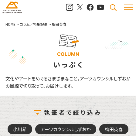
メニュ
検索
HOME
>
コラム／特集記事
>
梅田英春
COLUMN
いっぷく
文化やアートをめぐるさまざまなこと。
アーツカウンシルしずおか
の目線で切り取って、お届けします。
執筆者で絞り込み
小川希
アーツカウンシルしずおか
梅田英春