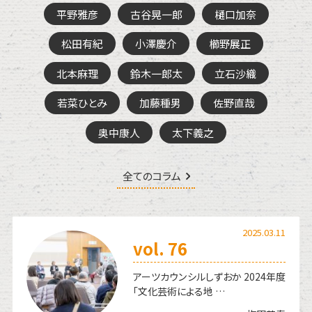
平野雅彦
古谷晃一郎
樋口加奈
松田有紀
小澤慶介
櫛野展正
北本麻理
鈴木一郎太
立石沙織
若菜ひとみ
加藤種男
佐野直哉
奥中康人
太下義之
全てのコラム
2025.03.11
vol. 76
アーツカウンシルしずおか 2024年度
「文化芸術による地 …