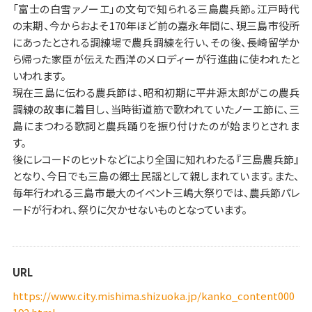
「富士の白雪ァノーエ」の文句で知られる三島農兵節。江戸時代
の末期、今からおよそ170年ほど前の嘉永年間に、現三島市役所
にあったとされる調練場で農兵調練を行い、その後、長崎留学か
ら帰った家臣が伝えた西洋のメロディーが行進曲に使われたと
いわれます。
現在三島に伝わる農兵節は、昭和初期に平井源太郎がこの農兵
調練の故事に着目し、当時街道筋で歌われていたノーエ節に、三
島にまつわる歌詞と農兵踊りを振り付けたのが始まりとされま
す。
後にレコードのヒットなどにより全国に知れわたる『三島農兵節』
となり、今日でも三島の郷土民謡として親しまれています。また、
毎年行われる三島市最大のイベント三嶋大祭りでは、農兵節パレ
ードが行われ、祭りに欠かせないものとなっています。
URL
https://www.city.mishima.shizuoka.jp/kanko_content000