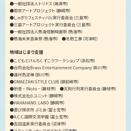
一般社団法人トリナス（焼津市）
用宗アートプロジェクト（静岡市）
しゃぎりフェスティバル実行委員会（三島市）
三島アートプロジェクト実行委員会（三島市）
一般社団法人熱海怪獣映画祭（熱海市）
熱海未来音楽祭（熱海市）
冬野工房（河津町）
地域はじまり支援
こどもとけんちく ずこうワークショップ（浜松市）
合同会社Brass Entertainment Company（掛川市）
遠州色泥棒（掛川市）
OMAEZAKI STYLE CLUB（御前崎市）
祈音 − INoto −（藤枝市）
天狗行列実行委員会（藤枝市）
株式会社８ユニット（静岡市）
HAHAHANO. LABO（静岡市）
遊び探求所 ぷとあ（富士宮市）
A.C.C.国際交流学園（富士宮市）
吉田温泉実行委員会（沼津市）
コミュニティナースやどかり（沼津市）