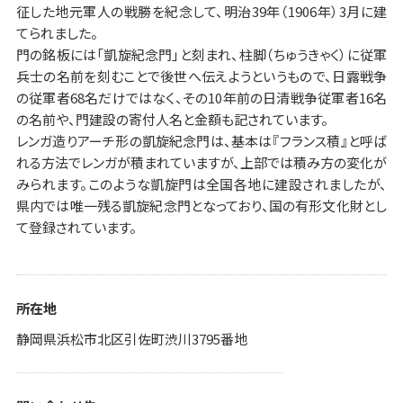
征した地元軍人の戦勝を紀念して、明治39年（1906年）3月に建
てられました。
門の銘板には「凱旋紀念門」と刻まれ、柱脚（ちゅうきゃく）に従軍
兵士の名前を刻むことで後世へ伝えようというもので、日露戦争
の従軍者68名だけではなく、その10年前の日清戦争従軍者16名
の名前や、門建設の寄付人名と金額も記されています。
レンガ造りアーチ形の凱旋紀念門は、基本は『フランス積』と呼ば
れる方法でレンガが積まれていますが、上部では積み方の変化が
みられます。このような凱旋門は全国各地に建設されましたが、
県内では唯一残る凱旋紀念門となっており、国の有形文化財とし
て登録されています。
所在地
静岡県浜松市北区引佐町渋川3795番地