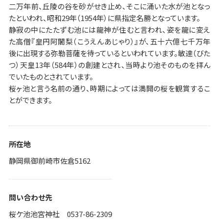
二万年前、丘陵の谷を砂がせき止め、そこに涌いた水が池となっ
たといわれ、昭和29年（1954年）に県指定名勝となっています。
静寂の中にたたずむ池には龍神が住むと言われ、姿を龍に変え
た高僧『皇円阿闍梨（こうえんあじゃり）』が、五十六億七千万年
後に出現する弥勒菩薩を待っているといわれています。敏達（びた
つ）天皇13年（584年）の創建とされ、当時より池そのものを拝ん
でいたものとされています。
桜ヶ池と言う名前の通り、時期によっては満開の桜を観賞するこ
とができます。
所在地
静岡県御前崎市佐倉5162
問い合わせ先
桜ケ池池宮神社 0537-86-2309