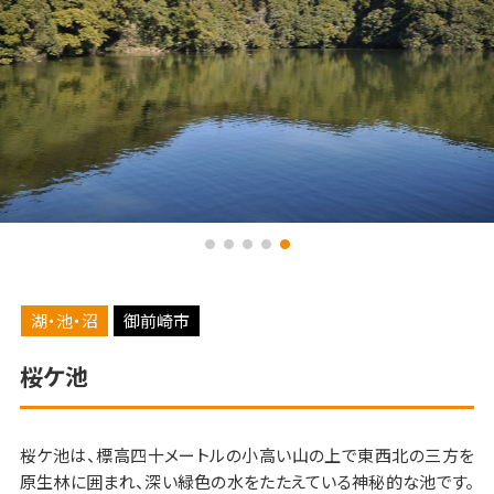
湖・池・沼
御前崎市
桜ケ池
桜ケ池は、標高四十メートルの小高い山の上で東西北の三方を
原生林に囲まれ、深い緑色の水をたたえている神秘的な池です。