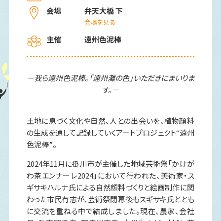
会場
弁天大橋 下
会場を見る
主催
遠州色泥棒
－我ら遠州色泥棒。「遠州灘の色」いただきにまいりま
す。－
土地に息づく文化や自然、人との出会いを、植物顔料
の生成を通して記録していくアートプロジェクト“遠州
色泥棒”。
2024年11月に掛川市が主催した地域芸術祭「かけが
わ茶エンナーレ2024」において行われた、美術家・ス
ギサキハルナ氏による自然顔料づくりと絵画制作に関
わった市民有志が、芸術祭閉幕後もスギサキ氏ととも
に交流を重ねる中で結成しました。現在、農家、会社