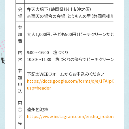
会
弁天大橋下（静岡県掛川市沖之須）
場
※雨天の場合の会場：とうもんの里（静岡県掛川市山崎２
参
加
大人1,000円、子ども500円（ビーチクリーンだけの参加：
費
内
9:00～16:00 塩づくり
容
10:30～11:30 塩づくりの傍らでビーチクリーンを実施
参
下記のWEBフォームからお申込みください
加
https://docs.google.com/forms/d/e/1FAIpQLS
申
usp=header
込
問
合
遠州色泥棒
せ
https://www.instagram.com/enshu_irodoro/
先