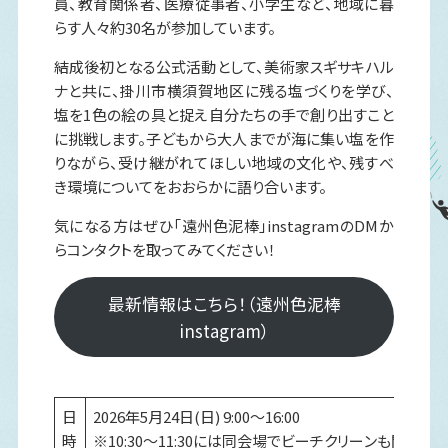
員、教育関係者、医療従事者、小学生など、地域に暮
らす人々約30名が参加しています。
結成後初となる公式活動として、美術家スギサキハル
ナと共に、掛川市横須賀地区に残る塩づくりを学び、
塩を1色の絵の具と捉え自分たちの手で創り出すこと
に挑戦します。子どもから大人までが海に集い塩を作
りながら、受け継がれてほしい地域の文化や、残すべ
き環境についてをおおらかに語り合います。
気になる方はぜひ「遠州色泥棒」instagramのDMか
らコンタクトを取ってみてください！
最新情報はこちら！（遠州色泥棒
instagram）
日
2026年5月24日(日) 9:00～16:00
時
※10:30～11:30には同会場でビーチクリーンも開催