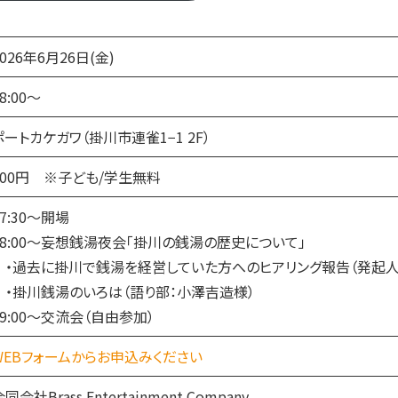
2026年6月26日(金)
8:00〜
ポートカケガワ（掛川市連雀1−1 2F）
500円 ※子ども/学生無料
17:30〜開場
18:00〜妄想銭湯夜会「掛川の銭湯の歴史について」
・過去に掛川で銭湯を経営していた方へのヒアリング報告（発起人
・掛川銭湯のいろは（語り部：小澤吉造様）
19:00〜交流会（自由参加）
WEBフォームからお申込みください
同会社Brass Entertainment Company