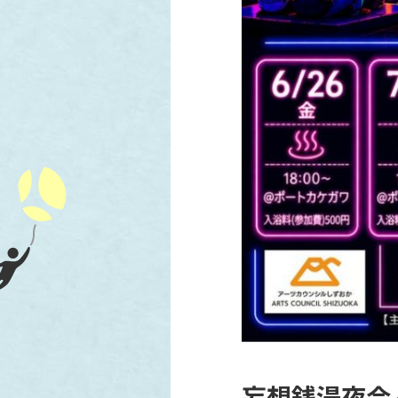
妄想銭湯夜会