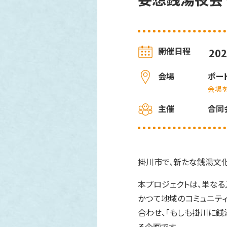
開催日程
20
会場
ポー
会場
主催
合同会
掛川市で、新たな銭湯文化
本プロジェクトは、単な
かつて地域のコミュニティ
合わせ、「もしも掛川に銭
る企画です。