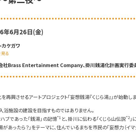
26年6月26日(金)
トカケガワ
を見る
社Brass Entertainment Company、掛川銭湯化計画実行
を再興させるアートプロジェクト「妄想銭湯『くじら湯』」が始動しま
る入浴施設の建設を目指すものではありません。
*1
*2
ハブであった「銭湯」の記憶
と、掛川に伝わる「くじら山伝説
」
湯があったら？」をテーマに、住んでいるまちを市民の「妄想力（イマ