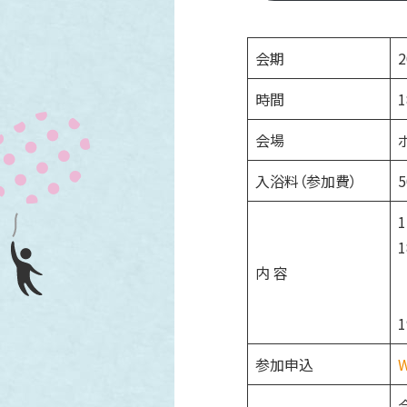
会期
時間
1
会場
入浴料（参加費）
内 容
参加申込
合