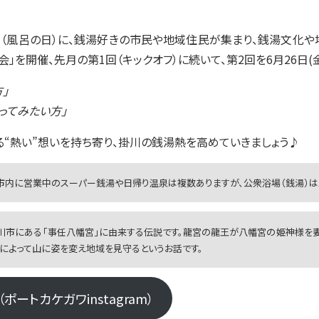
日（風呂の日）に、銭湯好きの市民や地域住民が集まり、銭湯文化
」を開催、先月の第1回（キックオフ）に続いて、第2回を6月26日(
」
ってみたい方」
“熱い”想いを持ち寄り、掛川の銭湯熱を高めていきましょう♪
、掛川市内に営業中のスーパー銭湯や日帰り温泉は複数ありますが、公衆浴場（銭湯）は
掛川市にある「事任八幡宮」に由来する伝説です。龍宮の龍王が八幡宮の姫神様を
によって山に姿を変え地域を見守るというお話です。
ートカケガワinstagram）