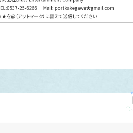
EL:0537-25-6266 Mail: portkakegawa★gmail.com
※★を@（アットマーク）に替えて送信してください