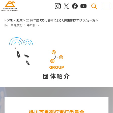
メニュ
検索
HOME
>
助成
>
2026年度 「文化芸術による地域振興プログラム」一覧
>
掛川百鬼夜行 千年の計 ～1000年続く、新たな住民主体の祭りをつくる～
GROUP
団体紹介
掛川百鬼夜行実行委員会