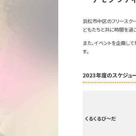
浜松市中区のフリースク
どもたちと共に時間を過
また、イベントを企画し
す。
2023年度のスケジ
くるくるび～だ