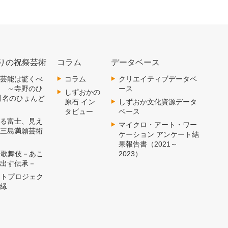
りの祝祭芸術
コラム
データベース
 郷土芸能は驚くべ
コラム
クリエイティブデータベ
術 ～寺野のひ
ース
しずおかの
川名のひょんど
原石 イン
しずおか文化資源データ
タビュー
ベース
 見える富士、見え
マイクロ・アート・ワー
～三島満願芸術
ケーション アンケート結
果報告書（2021～
 横尾歌舞伎－あこ
2023）
み出す伝承－
 アートプロジェク
の縁