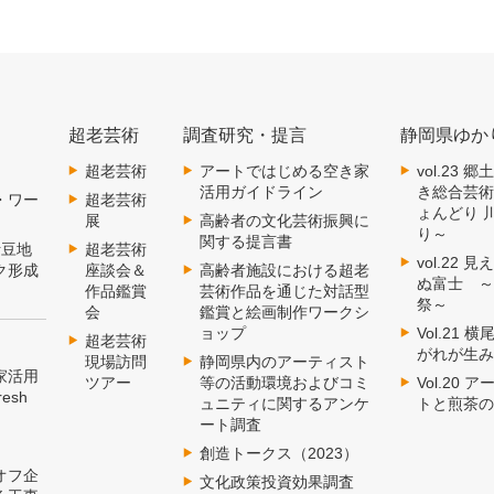
超老芸術
調査研究・提言
静岡県ゆか
超老芸術
アートではじめる空き家
vol.23
活用ガイドライン
き総合芸
・ワー
超老芸術
ょんどり 
展
高齢者の文化芸術振興に
り～
関する提言書
伊豆地
超老芸術
vol.22
ク形成
座談会＆
高齢者施設における超老
ぬ富士 
作品鑑賞
芸術作品を通じた対話型
祭～
会
鑑賞と絵画制作ワークシ
ョップ
Vol.21
超老芸術
がれが生
現場訪問
静岡県内のアーティスト
家活用
ツアー
等の活動環境およびコミ
Vol.20
esh
ュニティに関するアンケ
トと煎茶
ート調査
創造トークス（2023）
オフ企
文化政策投資効果調査