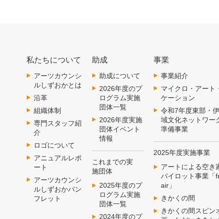
私たちについて
助成
事業
アーツカウンシ
助成について
事業紹介
ルしずおかとは
2026年度のプ
マイクロ・アート
沿革
ログラム実施
ケーション
団体一覧
組織体制
令和7年度東部・
2026年度実施
域文化ネットワー
専門スタッフ紹
団体イベント
準備事業
介
情報
ロゴについて
2025年度実施事業
アニュアルレポ
これまでの実
アートによる空き
ート
施団体
パイロット事業「fr
アーツカウンシ
2025年度のプ
air」
ルしずおかパン
ログラム実施
きかくの間
フレット
団体一覧
きかくの間スピン
2024年度のプ