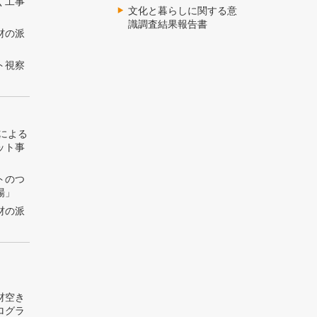
く工事
文化と暮らしに関する意
識調査結果報告書
材の派
ト視察
トによる
ット事
トのつ
場」
材の派
材空き
ログラ