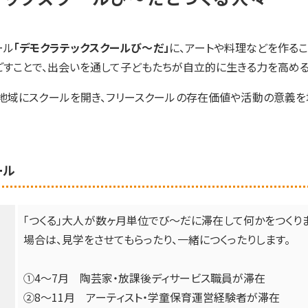
ール
「デモクラテックスクールび〜だ」
に、アートや料理などを作る
ごすことで、出会いを通して子どもたちが自立的に生きる力を高める
て地域にスクールを開き、フリースクールの存在価値や活動の意義を
ュール
「つくる」大人が数ヶ月単位でび〜だに滞在して何かをつくり
場合は、見学をさせてもらったり、一緒につくったりします。
➀4〜7月 陶芸家・放課後ディサービス職員が滞在
②8〜11月 アーティスト・学童保育運営経験者が滞在