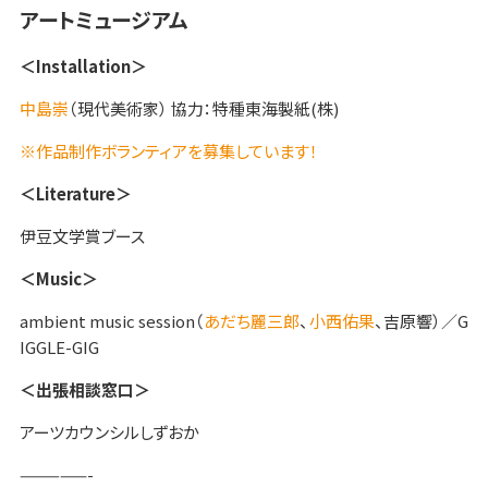
アートミュージアム
＜Installation＞
中島崇
（現代美術家） 協力：特種東海製紙(株)
※作品制作ボランティアを募集しています！
＜Literature＞
伊豆文学賞ブース
＜Music＞
ambient music session（
あだち麗三郎
、
小西佑果
、吉原響）／G
IGGLE-GIG
＜出張相談窓口＞
アーツカウンシルしずおか
—————-