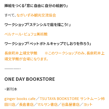
挿絵をつくる「窓に自由に自分の絵創り」
すべて、
ながいずみ観光交流協会
ワークショップ「ステンシルで庭を描こう！」
ベルナール・ビュフェ美術館
ワークショップ「ペットボトルキャップでしおりを作ろう」
長泉町井上靖文学館
※このワークショップのみ、長泉町井上
靖文学館が会場になります。
—————-
ONE DAY BOOKSTORE
・新刊本
ginger books cafe
／
TSUTAYA BOOKSTORE サントムーン柿
田川店
／
長倉書店
／
マルサン書店
／
谷島屋書店
／
ヨット