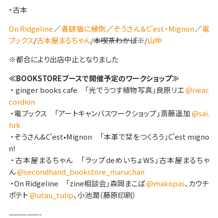
・古本
On Ridgeline
／
書肆猫に縁側
／
ぞうさん＆C’est・Mignon
／
電
ブックス
/
古本屋まるちゃん
/
本喫茶わかば
※/
山仲
※都合により出店中止となりました
≪BOOKSTOREブースで開催予定のワークショップ≫
・ ginger books cafe 「光でうつす植物写真」良原リエ
@rieac
cordion
・電ブックス 「アートキャンバスワークショップ」斎藤遥加
@sai.
hrk
・ぞうさん&C’est•Mignon 「本革で栞をつくろう」C’est migno
n!
・古本屋まるちゃん 「ラップdeめいちょWS」古本屋まるちゃ
ん
@secondhand_bookstore_maruchan
・On Ridgeline 「zine相談会」森岡まこぱ
@makopas
、カウチ
ポテト
@utau_tulip
、小池潤（藤原印刷）
—————-