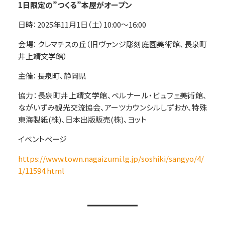
1日限定の”つくる”本屋がオープン
日時：2025年11月1日（土）10:00～16:00
会場：クレマチスの丘（旧ヴァンジ彫刻庭園美術館、長泉町
井上靖文学館）
主催：長泉町、静岡県
協力：長泉町井上靖文学館、ベルナール・ビュフェ美術館、
ながいずみ観光交流協会、アーツカウンシルしずおか、特殊
東海製紙(株)、日本出版販売(株)、ヨット
イベントページ
https://www.town.nagaizumi.lg.jp/soshiki/sangyo/4/
1/11594.html