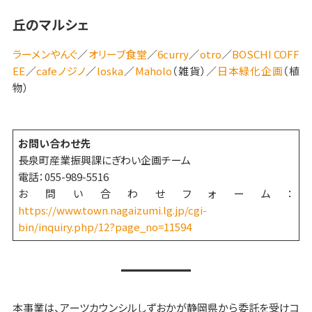
丘のマルシェ
ラーメンやんぐ
／
オリーブ食堂
／
6curry
／
otro
／
BOSCHI COFF
EE
／
cafeノジノ
／
loska
／
Maholo
（雑貨）／
日本緑化企画
（植
物）
お問い合わせ先
長泉町産業振興課にぎわい企画チーム
電話：055-989-5516
お問い合わせフォーム：
https://www.town.nagaizumi.lg.jp/cgi-
bin/inquiry.php/12?page_no=11594
本事業は、アーツカウンシルしずおかが静岡県から委託を受けコ