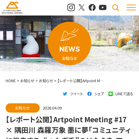
メニュ
検索
NEWS
お知らせ
HOME
>
お知らせ
>
お知らせ
>
【レポート公開】Artpoint Meeting #17 × 隅田川 森羅万象 墨に夢「コミュニティに伴走する、“つなぎ手”のはたらき」アーカイブが公開されました
ツイート
シェア
LINEで送る
お知らせ
2026.04.09
【レポート公開】Artpoint Meeting #17
× 隅田川 森羅万象 墨に夢「コミュニティ